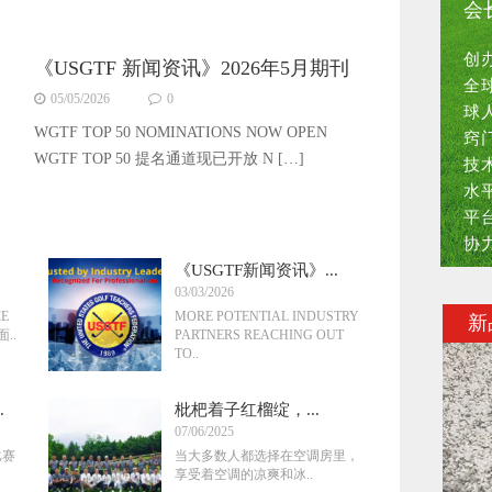
会
创
《USGTF 新闻资讯》2026年5月期刊
全
05/05/2026
0
球
WGTF TOP 50 NOMINATIONS NOW OPEN
窍
WGTF TOP 50 提名通道现已开放 N […]
技
水
平
协
《USGTF新闻资讯》...
03/03/2026
CE
MORE POTENTIAL INDUSTRY
新
面..
PARTNERS REACHING OUT
TO..
.
枇杷着子红榴绽，...
07/06/2025
比赛
当大多数人都选择在空调房里，
享受着空调的凉爽和冰..