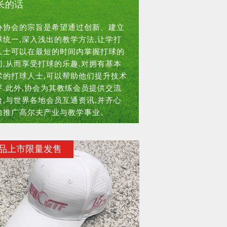
长的话
办协会的宗旨是希望通过创新、建立
球统一,深入浅出的教学方法,让学打
人士可以在最短的时间内掌握打球的
门,从而享受打球的乐趣.对拥有基本
术的打球人士,可以帮助他们提升技术
平.此外,协会为其教练会员提供交流
台,与世界各地会员互通资讯,并齐心
力推广高尔夫产业与教学事业。
MORE>
品上市限量发售