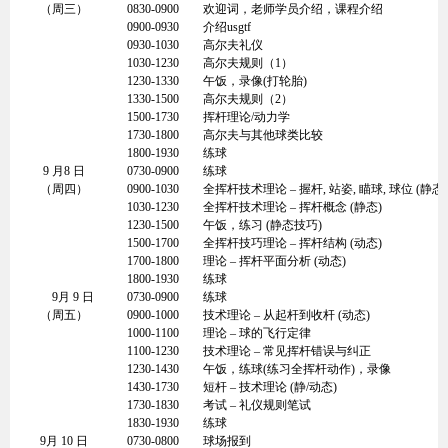
（周三）
0830-0900
欢迎词，老师学员介绍，课程介绍
0900-0930
介绍usgtf
0930-1030
高尔夫礼仪
1030-1230
高尔夫规则（1）
1230-1330
午饭，录像(打轮胎)
1330-1500
高尔夫规则（2）
1500-1730
挥杆理论/动力学
1730-1800
高尔夫与其他球类比较
1800-1930
练球
9 月8 日
0730-0900
练球
（周四）
0900-1030
全挥杆技术理论 – 握杆, 站姿, 瞄球, 球位 (静态)
1030-1230
全挥杆技术理论 – 挥杆概念 (静态)
1230-1500
午饭，练习 (静态技巧)
1500-1700
全挥杆技巧理论 – 挥杆结构 (动态)
1700-1800
理论 – 挥杆平面分析 (动态)
1800-1930
练球
9月 9 日
0730-0900
练球
（周五）
0900-1000
技术理论 – 从起杆到收杆 (动态)
1000-1100
理论 – 球的飞行定律
1100-1230
技术理论 – 常见挥杆错误与纠正
1230-1430
午饭，练球(练习全挥杆动作)，录像
1430-1730
短杆 – 技术理论 (静/动态)
1730-1830
考试 – 礼仪规则笔试
1830-1930
练球
9月 10 日
0730-0800
球场报到