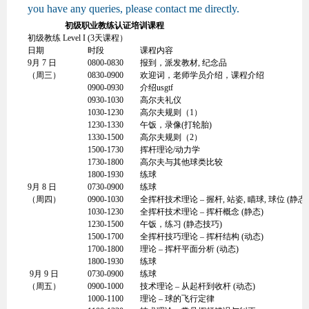
you have any queries, please contact me directly.
初级职业教练认证培训课程
初级教练 Level I (3天课程）
日期
时段
课程内容
9月 7 日
0800-0830
报到，派发教材, 纪念品
（周三）
0830-0900
欢迎词，老师学员介绍，课程介绍
0900-0930
介绍usgtf
0930-1030
高尔夫礼仪
1030-1230
高尔夫规则（1）
1230-1330
午饭，录像(打轮胎)
1330-1500
高尔夫规则（2）
1500-1730
挥杆理论/动力学
1730-1800
高尔夫与其他球类比较
1800-1930
练球
9月 8 日
0730-0900
练球
（周四）
0900-1030
全挥杆技术理论 – 握杆, 站姿, 瞄球, 球位 (静态)
1030-1230
全挥杆技术理论 – 挥杆概念 (静态)
1230-1500
午饭，练习 (静态技巧)
1500-1700
全挥杆技巧理论 – 挥杆结构 (动态)
1700-1800
理论 – 挥杆平面分析 (动态)
1800-1930
练球
9月 9 日
0730-0900
练球
（周五）
0900-1000
技术理论 – 从起杆到收杆 (动态)
1000-1100
理论 – 球的飞行定律