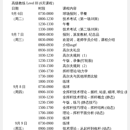
高级教练 Level III (6天课程）
日期
时段
课程内容
9月 6日
0730-0800
球场报到，早餐
（周二）
0800-1230
技术考试（第一场18洞）
1230-1330
午餐
1330-1800
技术考试（第二场18洞）
9月 7 日
0800-0830
报到，派发教材, 纪念品
（周三）
0830-0900
欢迎词，老师学员介绍，课程介绍
0900-0930
介绍usgtf
0930-1030
高尔夫礼仪
1030-1230
高尔夫规则（1）
1230-1330
午饭，录像(打轮胎)
1330-1500
高尔夫规则（2）
1500-1730
挥杆理论/动力学
1730-1800
高尔夫与其他球类比较
1800-1930
练球
9月 8 日
0730-0900
练球
（周四）
0900-1030
全挥杆技术理论 – 握杆, 站姿, 瞄球, 球位 (静
1030-1230
全挥杆技术理论 – 挥杆概念 (静态)
1230-1500
午饭，练习 (静态技巧)
1500-1700
全挥杆技巧理论 – 挥杆结构 (动态)
1700-1800
理论 – 挥杆平面分析 (动态)
1800-1930
练球
9月 9 日
0730-0900
练球
（周五）
0900-1000
技术理论 – 从起杆到收杆 (动态)