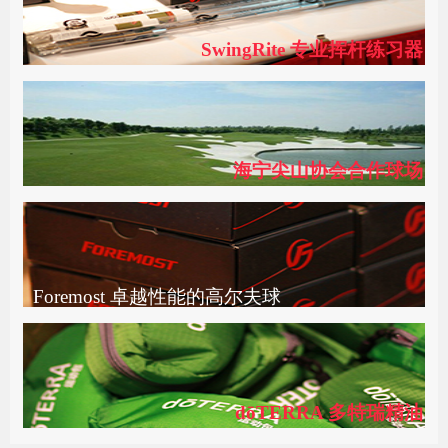
SwingRite 专业挥杆练习器
海宁尖山协会合作球场
Foremost 卓越性能的高尔夫球
dōTERRA 多特瑞精油