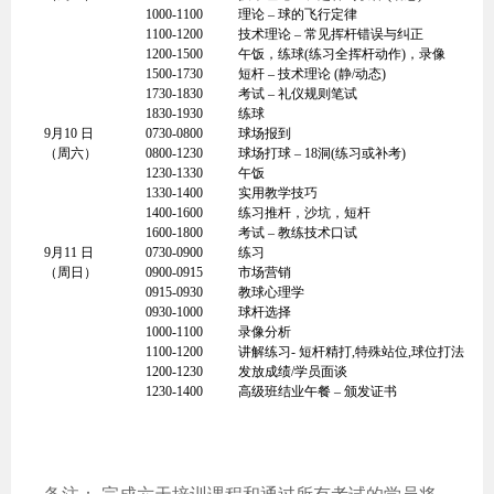
1000-1100
理论 – 球的飞行定律
1100-1200
技术理论 – 常见挥杆错误与纠正
1200-1500
午饭，练球(练习全挥杆动作)，录像
1500-1730
短杆 – 技术理论 (静/动态)
1730-1830
考试 – 礼仪规则笔试
1830-1930
练球
9月10 日
0730-0800
球场报到
（周六）
0800-1230
球场打球 – 18洞(练习或补考)
1230-1330
午饭
1330-1400
实用教学技巧
1400-1600
练习推杆，沙坑，短杆
1600-1800
考试 – 教练技术口试
9月11 日
0730-0900
练习
（周日）
0900-0915
市场营销
0915-0930
教球心理学
0930-1000
球杆选择
1000-1100
录像分析
1100-1200
讲解练习- 短杆精打,特殊站位,球位打法
1200-1230
发放成绩/学员面谈
1230-1400
高级班结业午餐 – 颁发证书