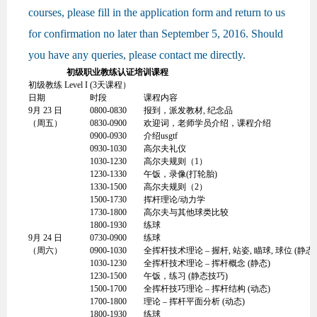
courses, please fill in the application form and return to us
for confirmation no later than September 5, 2016. Should
you have any queries, please contact me directly.
初级职业教练认证培训课程
初级教练 Level I (3天课程）
日期
时段
课程内容
9月 23 日
0800-0830
报到，派发教材, 纪念品
（周五）
0830-0900
欢迎词，老师学员介绍，课程介绍
0900-0930
介绍usgtf
0930-1030
高尔夫礼仪
1030-1230
高尔夫规则（1）
1230-1330
午饭，录像(打轮胎)
1330-1500
高尔夫规则（2）
1500-1730
挥杆理论/动力学
1730-1800
高尔夫与其他球类比较
1800-1930
练球
9月 24 日
0730-0900
练球
（周六）
0900-1030
全挥杆技术理论 – 握杆, 站姿, 瞄球, 球位 (静态)
1030-1230
全挥杆技术理论 – 挥杆概念 (静态)
1230-1500
午饭，练习 (静态技巧)
1500-1700
全挥杆技巧理论 – 挥杆结构 (动态)
1700-1800
理论 – 挥杆平面分析 (动态)
1800-1930
练球