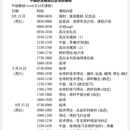
中级职业教练认证培训课程
中级教练 Level II (4天课程）
日期
时段
课程内容
9月 23 日
0800-0830
报到，派发教材, 纪念品
（周五）
0830-0900
欢迎词，老师学员介绍，课程介绍
0900-0930
介绍usgtf
0930-1030
高尔夫礼仪
1030-1230
高尔夫规则（1）
1230-1330
午饭，录像(打轮胎)
1330-1500
高尔夫规则（2）
1500-1730
挥杆理论/动力学
1730-1800
高尔夫与其他球类比较
1800-1930
练球
9 月24 日
0730-0900
练球
（周六）
0900-1030
全挥杆技术理论 – 握杆, 站姿, 瞄球, 球位 (静态)
1030-1230
全挥杆技术理论 – 挥杆概念 (静态)
1230-1500
午饭，练习 (静态技巧)
1500-1700
全挥杆技巧理论 – 挥杆结构 (动态)
1700-1800
理论 – 挥杆平面分析 (动态)
1800-1930
练球
9月 25 日
0730-0900
练球
（周日）
0900-1000
技术理论 – 从起杆到收杆 (动态)
1000-1100
理论 – 球的飞行定律
1100-1230
技术理论 – 常见挥杆错误与纠正
1230-1430
午饭，练球(练习全挥杆动作)，录像