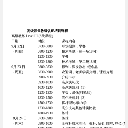
高级职业教练认证培训课程
高级教练 Level III (6天课程）
日期
时段
课程内容
9月 22日
0730-0800
球场报到，早餐
（周四）
0800-1230
技术考试（第一场18洞）
1230-1330
午餐
1330-1800
技术考试（第二场18洞）
9月 23 日
0800-0830
报到，派发教材, 纪念品
（周五）
0830-0900
欢迎词，老师学员介绍，课程介绍
0900-0930
介绍usgtf
0930-1030
高尔夫礼仪
1030-1230
高尔夫规则（1）
1230-1330
午饭，录像(打轮胎)
1330-1500
高尔夫规则（2）
1500-1730
挥杆理论/动力学
1730-1800
高尔夫与其他球类比较
1800-1930
练球
9月 24 日
0730-0900
练球
（周六）
0900-1030
全挥杆技术理论 – 握杆, 站姿, 瞄球, 球位 (静