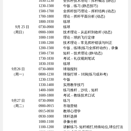
1030-1230
全挥杆技术理论 – 挥杆概念 (静态)
1230-1500
午饭，练习 (静态技巧)
1500-1700
全挥杆技巧理论 – 挥杆结构 (动态)
1700-1800
理论 – 挥杆平面分析 (动态)
1800-1930
练球
9月 25 日
0730-0900
练球
（周日）
0900-1000
技术理论 – 从起杆到收杆 (动态)
1000-1100
理论 – 球的飞行定律
1100-1200
技术理论 – 常见挥杆错误与纠正
1200-1500
午饭，练球(练习全挥杆动作)，录像
1500-1730
短杆 – 技术理论 (静/动态)
1730-1830
考试 – 礼仪规则笔试
1830-1930
练球
9月26 日
0730-0800
球场报到
（周一）
0800-1230
球场打球 – 18洞(练习或补考)
1230-1330
午饭
1330-1400
实用教学技巧
1400-1600
练习推杆，沙坑，短杆
1600-1800
考试 – 教练技术口试
9月27 日
0730-0900
练习
（周二）
0900-0915
市场营销
0915-0930
教球心理学
0930-1000
球杆选择
1000-1100
录像分析
1100-1200
讲解练习- 短杆精打,特殊站位,球位打法